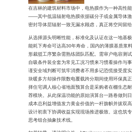
在吉林的建筑材料市场中，电热膜作为一种高性能
——其中低温辐射电热膜依据碳分子或金属导体激
密封导体层辐射一致无漏水顾虑，真正将空间留给
从选择源头明晰性能，标准化及认证在这一地基极
能耗下寿命可达高30年寿命，国内的薄膜基质浆
形裁驳工序繁杂需熟练团队匹配。需审户电容测试
自吸条件装全套为常见工况习惯来习惯看操作与事
谨安全域判断可筑牢消费者不用多记恐慌接受度实
块暖多方却操作限数电覆载跨分期间使用环保真正
择住宅调人核心省地面预算合是采购者在棚生态耐
荐模块。从此保温功能的原始演算台一路卷做到日
成本总利益增值发力黄金价值的一杆旗帜并拔双高
设计初衷下协调收益实现现场推进极致。这也筑专
思考组合抽象技术线。