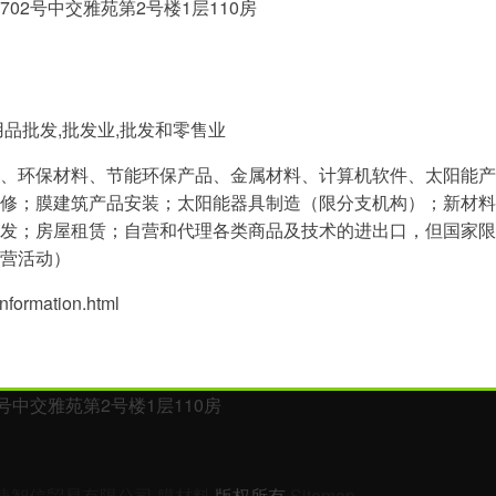
02号中交雅苑第2号楼1层110房
品批发,批发业,批发和零售业
、环保材料、节能环保产品、金属材料、计算机软件、太阳能产
修；膜建筑产品安装；太阳能器具制造（限分支机构）；新材料
发；房屋租赁；自营和代理各类商品及技术的进出口，但国家限
营活动）
rmation.html
中交雅苑第2号楼1层110房
捷智信贸易有限公司
膜材料
版权所有
Sitemap