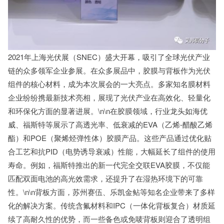
2021年上海光伏展（SNEC）盛大开幕，吸引了全球光伏产业
链的众多领军企业参展。在众多展品中，胶膜与背板作为光伏
组件的核心材料，成为本次展会的一大亮点。多家知名膜材料
企业纷纷携最新技术亮相，展现了光伏产业在高效化、轻量化
和环保化方面的显著进展。\n\n在胶膜领域，行业龙头如海优
威、福斯特等展示了高透光率、低衰减的EVA（乙烯-醋酸乙烯
酯）和POE（聚烯烃弹性体）胶膜产品。这些产品通过优化贴
合工艺和抗PID（电势诱导衰减）性能，大幅延长了组件的使用
寿命。例如，福斯特推出的新一代完全交联EVA胶膜，不仅能
匹配双面电池的高光效需求，还提升了在湿热环境下的可靠
性。\n\n背板方面，苏州赛伍、乐凯金鲇等知名企业带来了多样
化的解决方案。传统含氟材料和IPC（一体化背板复合）材质延
续了高耐久性的优势，而一些备色或免唛背板则迎合了透明组