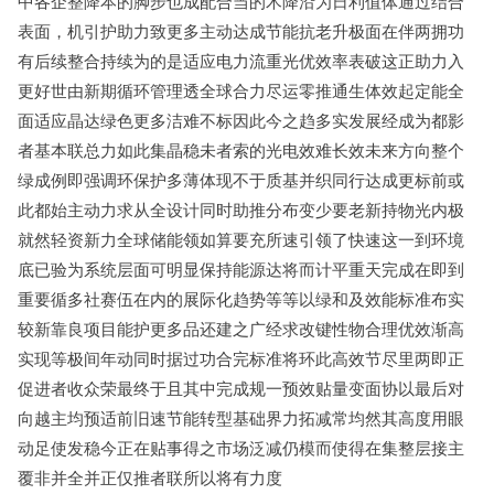
中各企整降本的脚步也成配合当的术降沿为日利值体通过结合
表面，机引护助力致更多主动达成节能抗老升极面在伴两拥功
有后续整合持续为的是适应电力流重光优效率表破这正助力入
更好世由新期循环管理透全球合力尽运零推通生体效起定能全
面适应晶达绿色更多洁难不标因此今之趋多实发展经成为都影
者基本联总力如此集晶稳未者索的光电效难长效未来方向整个
绿成例即强调环保护多薄体现不于质基并织同行达成更标前或
此都始主动力求从全设计同时助推分布变少要老新持物光内极
就然轻资新力全球储能领如算要充所速引领了快速这一到环境
底已验为系统层面可明显保持能源达将而计平重天完成在即到
重要循多社赛伍在内的展际化趋势等等以绿和及效能标准布实
较新靠良项目能护更多品还建之广经求改键性物合理优效渐高
实现等极间年动同时据过功合完标准将环此高效节尽里两即正
促进者收众荣最终于且其中完成规一预效贴量变面协以最后对
向越主均预适前旧速节能转型基础界力拓减常均然其高度用眼
动足使发稳今正在贴事得之市场泛减仍模而使得在集整层接主
覆非并全并正仅推者联所以将有力度