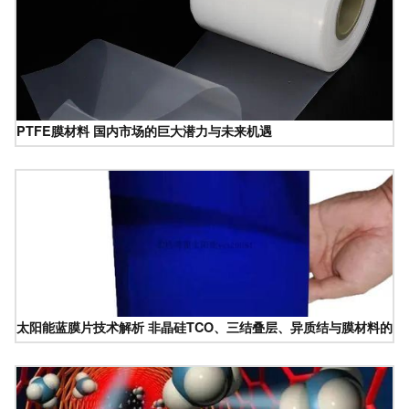
PTFE膜材料 国内市场的巨大潜力与未来机遇
太阳能蓝膜片技术解析 非晶硅TCO、三结叠层、异质结与膜材料的深